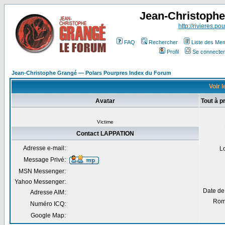
Jean-Christoph
http://rivieres.pou
FAQ
Rechercher
Liste des Me
Profil
Se connecter
Jean-Christophe Grangé — Polars Pourpres Index du Forum
Voir 
Avatar
Tout à 
Victime
Contact LAPPATION
Adresse e-mail:
L
Message Privé:
MSN Messenger:
Yahoo Messenger:
Date de
Adresse AIM:
Rom
Numéro ICQ:
Google Map: