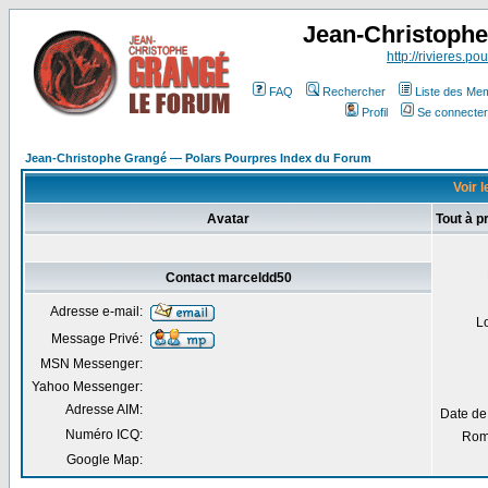
Jean-Christoph
http://rivieres.pou
FAQ
Rechercher
Liste des Me
Profil
Se connecter
Jean-Christophe Grangé — Polars Pourpres Index du Forum
Voir l
Avatar
Tout à 
Contact marceldd50
Adresse e-mail:
L
Message Privé:
MSN Messenger:
Yahoo Messenger:
Adresse AIM:
Date de
Numéro ICQ:
Rom
Google Map: