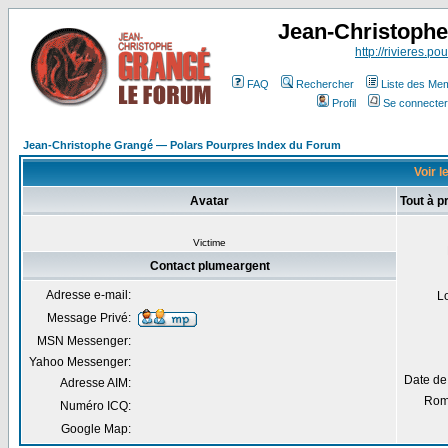
Jean-Christoph
http://rivieres.pou
FAQ
Rechercher
Liste des Me
Profil
Se connecter
Jean-Christophe Grangé — Polars Pourpres Index du Forum
Voir l
Avatar
Tout à 
Victime
Contact plumeargent
Adresse e-mail:
L
Message Privé:
MSN Messenger:
Yahoo Messenger:
Date de
Adresse AIM:
Rom
Numéro ICQ:
Google Map: