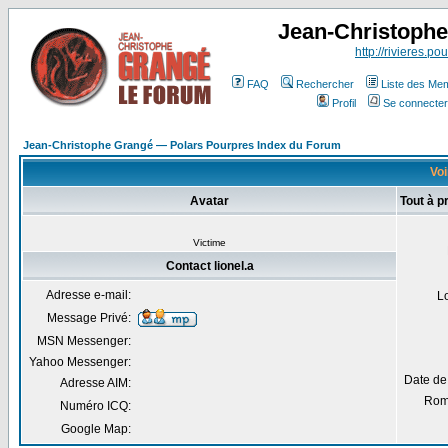
Jean-Christoph
http://rivieres.pou
FAQ
Rechercher
Liste des Me
Profil
Se connecter
Jean-Christophe Grangé — Polars Pourpres Index du Forum
Voi
Avatar
Tout à p
Victime
Contact lionel.a
Adresse e-mail:
L
Message Privé:
MSN Messenger:
Yahoo Messenger:
Date de
Adresse AIM:
Rom
Numéro ICQ:
Google Map: