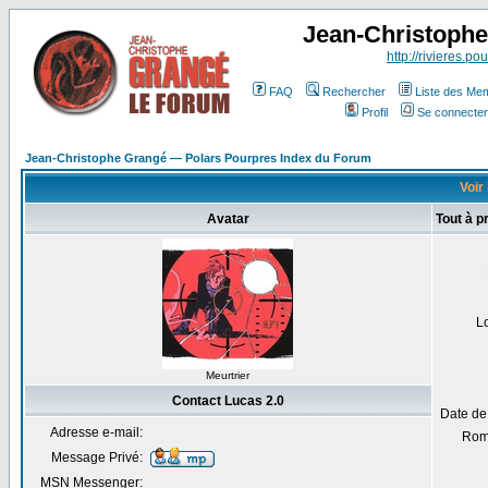
Jean-Christoph
http://rivieres.pou
FAQ
Rechercher
Liste des Me
Profil
Se connecter
Jean-Christophe Grangé — Polars Pourpres Index du Forum
Voir 
Avatar
Tout à p
L
Meurtrier
Contact Lucas 2.0
Date de
Adresse e-mail:
Rom
Message Privé:
MSN Messenger: