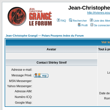
Jean-Christoph
http://rivieres.pou
FAQ
Rechercher
Liste des Me
Profil
Se connecter
Jean-Christophe Grangé — Polars Pourpres Index du Forum
Voir le
Avatar
Tout à p
Contact Shirley Streif
Adresse e-mail:
L
Message Privé:
MSN Messenger:
Yahoo Messenger:
Adresse AIM:
Date de
Numéro ICQ:
Rom
Google Map: