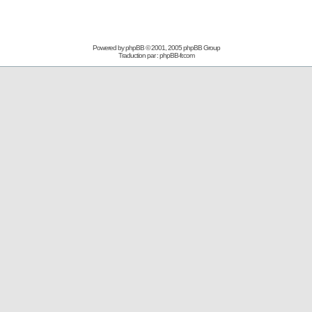
Powered by
phpBB
© 2001, 2005 phpBB Group
Traduction par :
phpBB-fr.com