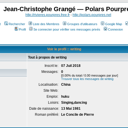
Jean-Christophe Grangé — Polars Pourpr
http://rivieres.pourpres.free.fr
-
http://polars.pourpres.net
Q
Rechercher
Liste des Membres
Groupes d'utilisateurs
Google Map
Profil
Se connecter pour vérifier ses messages privés
Connexion
Voir le profil :: writing
Tout à propos de writing
Inscrit le:
07 Juil 2018
Messages:
0
[0.00% du total / 0.00 messages par jour]
Trouver tous les messages de writing
Localisation:
China
Site Web:
Emploi:
huku
Loisirs:
Singing,dancing
Date de naissance:
13 Mai 1981
Roman préféré:
Le Concile de Pierre