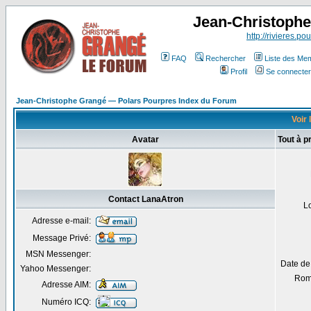
Jean-Christoph
http://rivieres.pou
FAQ
Rechercher
Liste des Me
Profil
Se connecter
Jean-Christophe Grangé — Polars Pourpres Index du Forum
Voir 
Avatar
Tout à 
Contact LanaAtron
L
Adresse e-mail:
Message Privé:
MSN Messenger:
Date de
Yahoo Messenger:
Rom
Adresse AIM:
Numéro ICQ: