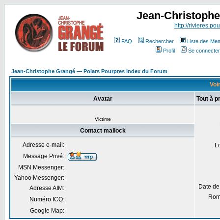
Jean-Christoph
http://rivieres.pou
FAQ
Rechercher
Liste des Me
Profil
Se connecter
Jean-Christophe Grangé — Polars Pourpres Index du Forum
Voir
Avatar
Tout à p
Victime
Contact mallock
Adresse e-mail:
L
Message Privé:
MSN Messenger:
Yahoo Messenger:
Date de
Adresse AIM:
Rom
Numéro ICQ:
Google Map: